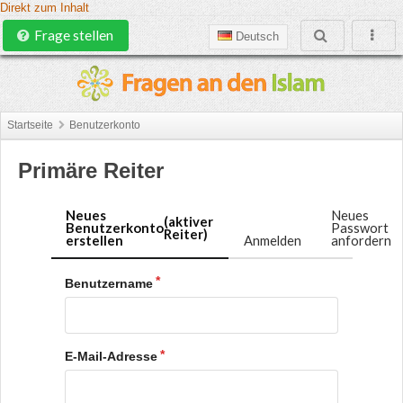
Direkt zum Inhalt
Frage stellen
Deutsch
Startseite
Benutzerkonto
Primäre Reiter
Neues
Neues
(aktiver
Benutzerkonto
Passwort
Reiter)
erstellen
Anmelden
anfordern
Benutzername
E-Mail-Adresse