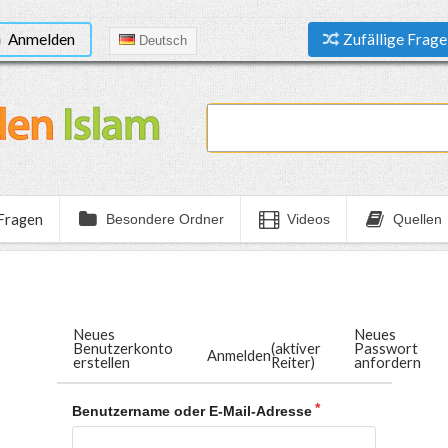
Anmelden
Zufällige Frage
Deutsch
 Fragen
Besondere Ordner
Videos
Quellen
Neues
Neues
Benutzerkonto
(aktiver
Passwort
Anmelden
erstellen
Reiter)
anfordern
Benutzername oder E-Mail-Adresse