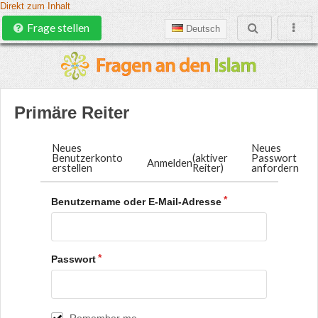
Direkt zum Inhalt
Frage stellen
Deutsch
Primäre Reiter
Neues
Neues
Benutzerkonto
(aktiver
Passwort
Anmelden
erstellen
Reiter)
anfordern
Benutzername oder E-Mail-Adresse
Passwort
Remember me