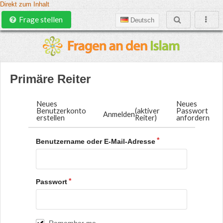
Direkt zum Inhalt
Frage stellen
Deutsch
Primäre Reiter
Neues
Neues
Benutzerkonto
(aktiver
Passwort
Anmelden
erstellen
Reiter)
anfordern
Benutzername oder E-Mail-Adresse
Passwort
Remember me