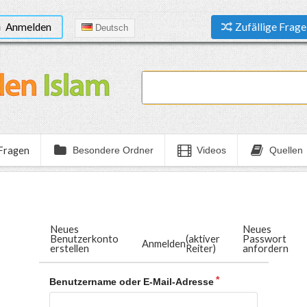
Anmelden
Zufällige Frage
Deutsch
 Fragen
Besondere Ordner
Videos
Quellen
Neues
Neues
Benutzerkonto
(aktiver
Passwort
Anmelden
erstellen
Reiter)
anfordern
Benutzername oder E-Mail-Adresse