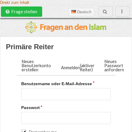
Direkt zum Inhalt
Frage stellen
Deutsch
Primäre Reiter
Neues
Neues
Benutzerkonto
(aktiver
Passwort
Anmelden
erstellen
Reiter)
anfordern
Benutzername oder E-Mail-Adresse
Passwort
Remember me