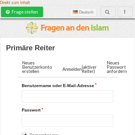
Direkt zum Inhalt
Frage stellen
Deutsch
Primäre Reiter
Neues
Neues
Benutzerkonto
(aktiver
Passwort
Anmelden
erstellen
Reiter)
anfordern
Benutzername oder E-Mail-Adresse
Passwort
Remember me