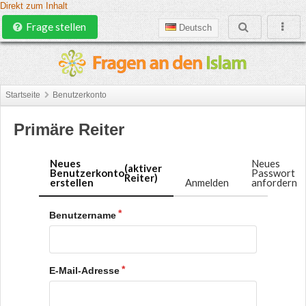
Direkt zum Inhalt
Frage stellen
Deutsch
Startseite
Benutzerkonto
Primäre Reiter
Neues
Neues
(aktiver
Benutzerkonto
Passwort
Reiter)
erstellen
Anmelden
anfordern
Benutzername
E-Mail-Adresse