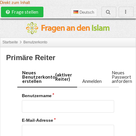
Direkt zum Inhalt
Frage stellen
Deutsch
Startseite
Benutzerkonto
Primäre Reiter
Neues
Neues
(aktiver
Benutzerkonto
Passwort
Reiter)
erstellen
Anmelden
anfordern
Benutzername
E-Mail-Adresse