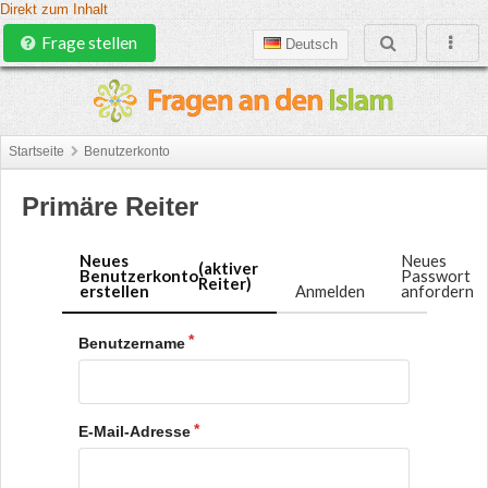
Direkt zum Inhalt
Frage stellen
Deutsch
Startseite
Benutzerkonto
Primäre Reiter
Neues
Neues
(aktiver
Benutzerkonto
Passwort
Reiter)
erstellen
Anmelden
anfordern
Benutzername
E-Mail-Adresse