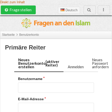
Direkt zum Inhalt
Frage stellen
Deutsch
Startseite
Benutzerkonto
Primäre Reiter
Neues
Neues
(aktiver
Benutzerkonto
Passwort
Reiter)
erstellen
Anmelden
anfordern
Benutzername
E-Mail-Adresse