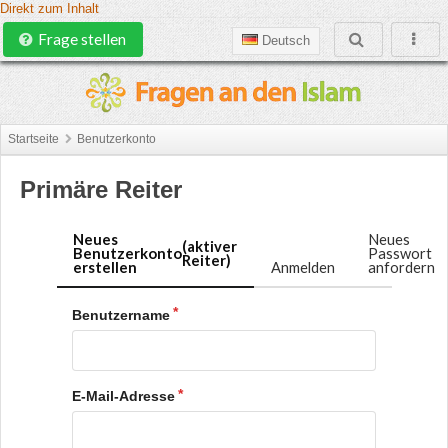
Direkt zum Inhalt
Frage stellen
Deutsch
Startseite
Benutzerkonto
Primäre Reiter
Neues
Neues
(aktiver
Benutzerkonto
Passwort
Reiter)
erstellen
Anmelden
anfordern
Benutzername
E-Mail-Adresse