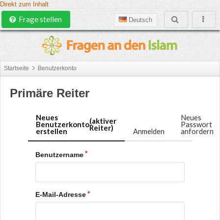
Direkt zum Inhalt
Frage stellen
Deutsch
Startseite
Benutzerkonto
Primäre Reiter
Neues
Neues
(aktiver
Benutzerkonto
Passwort
Reiter)
erstellen
Anmelden
anfordern
Benutzername
E-Mail-Adresse