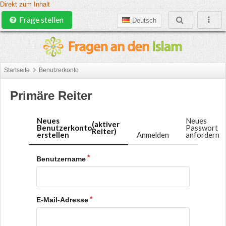
Direkt zum Inhalt
Frage stellen
Deutsch
Startseite
Benutzerkonto
Primäre Reiter
Neues
Neues
(aktiver
Benutzerkonto
Passwort
Reiter)
erstellen
Anmelden
anfordern
Benutzername
E-Mail-Adresse