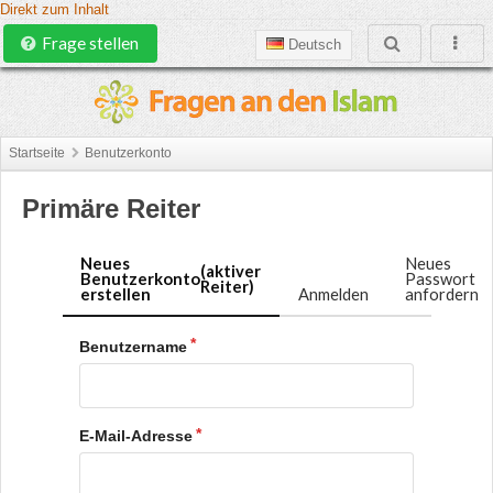
Direkt zum Inhalt
Frage stellen
Deutsch
Startseite
Benutzerkonto
Primäre Reiter
Neues
Neues
(aktiver
Benutzerkonto
Passwort
Reiter)
erstellen
Anmelden
anfordern
Benutzername
E-Mail-Adresse