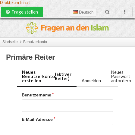
Direkt zum Inhalt
Frage stellen
Deutsch
Startseite
Benutzerkonto
Primäre Reiter
Neues
Neues
(aktiver
Benutzerkonto
Passwort
Reiter)
erstellen
Anmelden
anfordern
Benutzername
E-Mail-Adresse