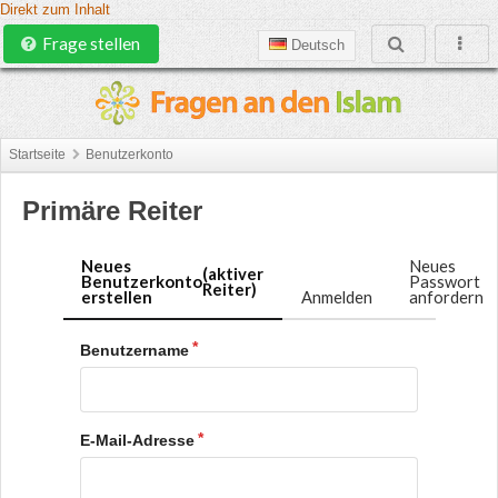
Direkt zum Inhalt
Frage stellen
Deutsch
Startseite
Benutzerkonto
Primäre Reiter
Neues
Neues
(aktiver
Benutzerkonto
Passwort
Reiter)
erstellen
Anmelden
anfordern
Benutzername
E-Mail-Adresse