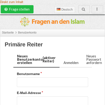
Direkt zum Inhalt
Frage stellen
Deutsch
Startseite
Benutzerkonto
Primäre Reiter
Neues
Neues
(aktiver
Benutzerkonto
Passwort
Reiter)
erstellen
Anmelden
anfordern
Benutzername
E-Mail-Adresse