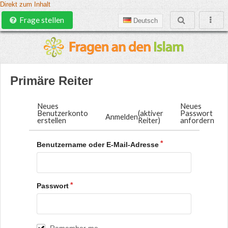
Direkt zum Inhalt
Frage stellen
Deutsch
Primäre Reiter
Neues
Neues
Benutzerkonto
(aktiver
Passwort
Anmelden
erstellen
Reiter)
anfordern
Benutzername oder E-Mail-Adresse
Passwort
Remember me