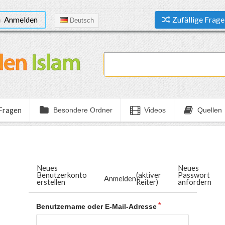
Anmelden
Zufällige Frage
Deutsch
 Fragen
Besondere Ordner
Videos
Quellen
Neues
Neues
Benutzerkonto
(aktiver
Passwort
Anmelden
erstellen
Reiter)
anfordern
Benutzername oder E-Mail-Adresse