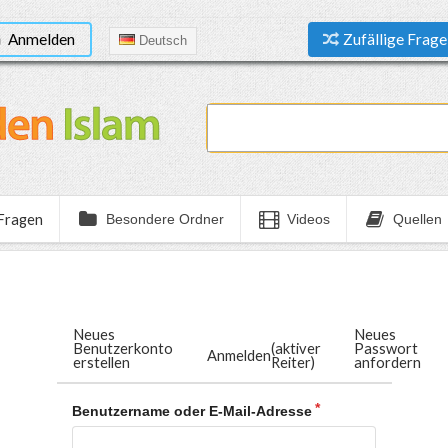
Anmelden
Zufällige Frage
Deutsch
 Fragen
Besondere Ordner
Videos
Quellen
Neues
Neues
Benutzerkonto
(aktiver
Passwort
Anmelden
erstellen
Reiter)
anfordern
Benutzername oder E-Mail-Adresse