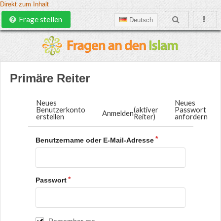
Direkt zum Inhalt
Frage stellen
Deutsch
Primäre Reiter
Neues
Neues
Benutzerkonto
(aktiver
Passwort
Anmelden
erstellen
Reiter)
anfordern
Benutzername oder E-Mail-Adresse
Passwort
Remember me