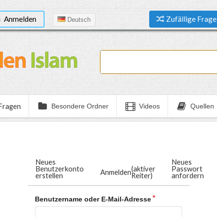
Anmelden
Zufällige Frage
Deutsch
 Fragen
Besondere Ordner
Videos
Quellen
Neues
Neues
Benutzerkonto
(aktiver
Passwort
Anmelden
erstellen
Reiter)
anfordern
Benutzername oder E-Mail-Adresse