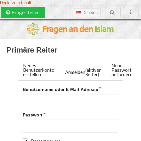
Direkt zum Inhalt
Frage stellen
Deutsch
Primäre Reiter
Neues
Neues
Benutzerkonto
(aktiver
Passwort
Anmelden
erstellen
Reiter)
anfordern
Benutzername oder E-Mail-Adresse
Passwort
Remember me