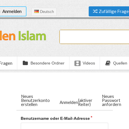
Anmelden
Zufällige Frage
Deutsch
 Fragen
Besondere Ordner
Videos
Quellen
Neues
Neues
Benutzerkonto
(aktiver
Passwort
Anmelden
erstellen
Reiter)
anfordern
Benutzername oder E-Mail-Adresse