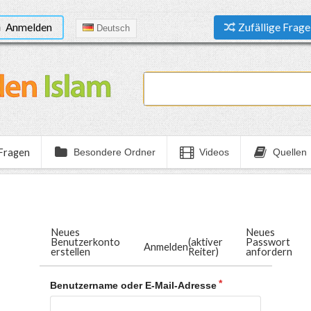
Anmelden
Zufällige Frage
Deutsch
 Fragen
Besondere Ordner
Videos
Quellen
Neues
Neues
Benutzerkonto
(aktiver
Passwort
Anmelden
erstellen
Reiter)
anfordern
Benutzername oder E-Mail-Adresse