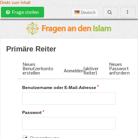
Direkt zum Inhalt
Frage stellen
Deutsch
Primäre Reiter
Neues
Neues
Benutzerkonto
(aktiver
Passwort
Anmelden
erstellen
Reiter)
anfordern
Benutzername oder E-Mail-Adresse
Passwort
Remember me